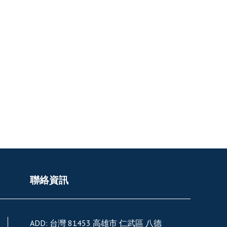
聯絡資訊
ADD:
台灣
81453
高雄市
仁武區
八德