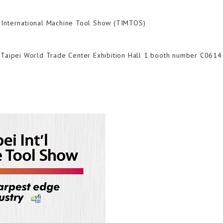
i International Machine Tool Show (TIMTOS)
Taipei World Trade Center Exhibition Hall 1 booth number C0614