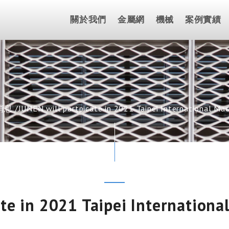
關於我們
金屬網
機械
案例實績
消息
JUNEN will partpicate in 2021 Taipei International Ma
ate in 2021 Taipei Internationa