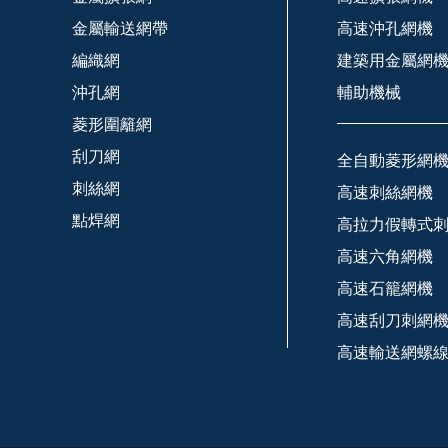
金屬輸送網帶
高速沖孔網機
編織網
建築用金屬網
沖孔網
輔助機械
菱形圍籬網
刮刀網
全自動菱形網
刺絲網
高速刺絲網機
點焊網
高拉力假轉式
高速六角網機
高速石籠網機
高速刮刀刺網
高速輸送網螺