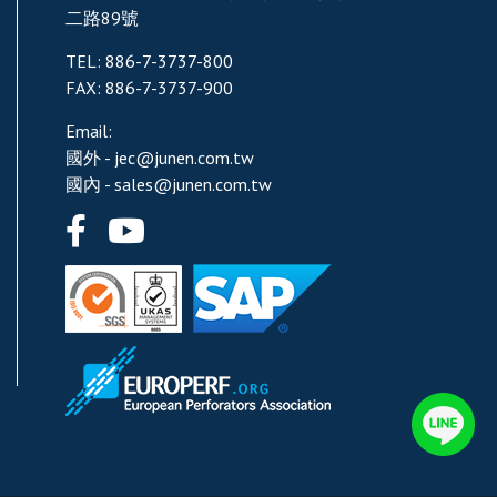
二路89號
TEL:
886-7-3737-800
FAX:
886-7-3737-900
Email:
國外 -
jec@junen.com.tw
國內 -
sales@junen.com.tw