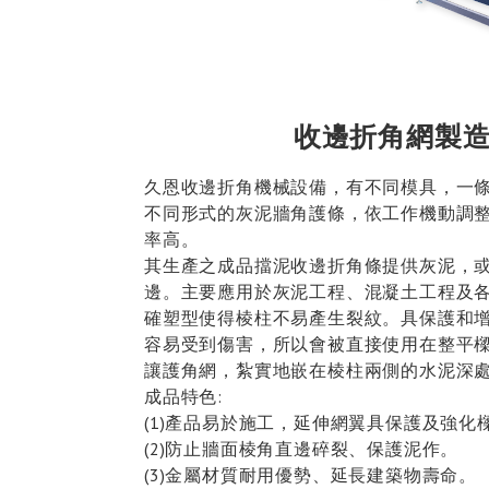
收邊折角網製
久恩收邊折角機械設備，有不同模具，一
不同形式的灰泥牆角護條，依工作機動調
率高。
其生產之成品擋泥收邊折角條提供灰泥，
邊。主要應用於灰泥工程、混凝土工程及
確塑型使得棱柱不易產生裂紋。具保護和
容易受到傷害，所以會被直接使用在整平
讓護角網，紮實地嵌在棱柱兩側的水泥深
成品特色:
(1)產品易於施工，延伸網翼具保護及強化
(2)防止牆面棱角直邊碎裂、保護泥作。
(3)金屬材質耐用優勢、延長建築物壽命。