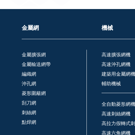
金屬網
機械
金屬擴張網
高速擴張網機
金屬輸送網帶
高速沖孔網機
編織網
建築用金屬網
沖孔網
輔助機械
菱形圍籬網
刮刀網
全自動菱形網
刺絲網
高速刺絲網機
點焊網
高拉力假轉式
高速六角網機