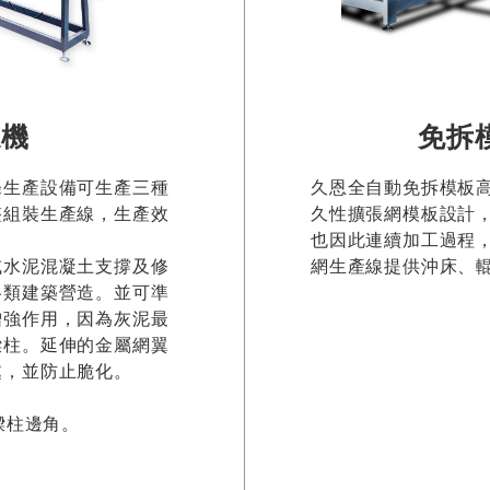
造機
免拆
條生產設備可生產三種
久恩全自動免拆模板
整組裝生產線，生產效
久性擴張網模板設計
也因此連續加工過程
或水泥混凝土支撐及修
網生產線提供沖床、
各類建築營造。並可準
增強作用，因為灰泥最
樑柱。延伸的金屬網翼
處，並防止脆化。
樑柱邊角。