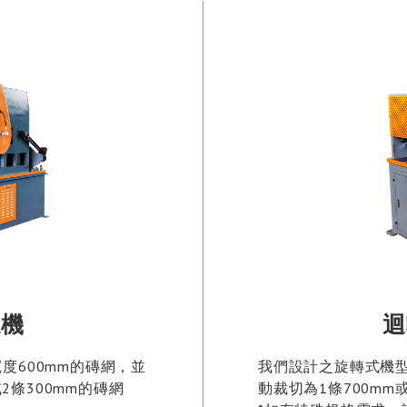
造機
迴
度600mm的磚網，並
我們設計之旋轉式機型
2條300mm的磚網
動裁切為1條700m