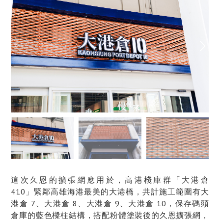
這次久恩的擴張網應用於，高港棧庫群「大港倉
410」緊鄰高雄海港最美的大港橋，共計施工範圍有大
港倉 7、大港倉 8、大港倉 9、大港倉 10，保存碼頭
倉庫的藍色樑柱結構，搭配粉體塗裝後的久恩擴張網，